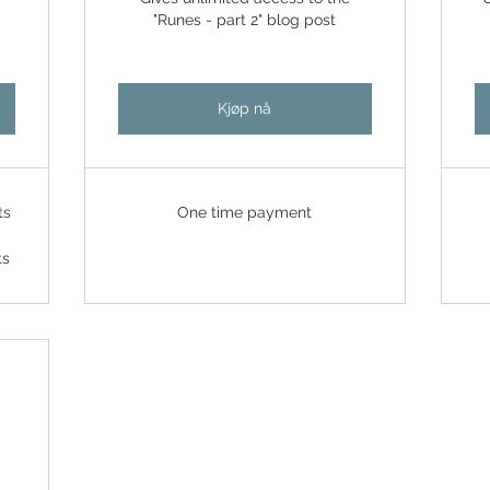
"Runes - part 2" blog post
Kjøp nå
ts
One time payment
ts
0kr