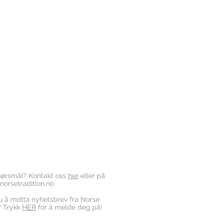
pørsmål? Kontakt oss
her
eller på
orsetradition.no
u å motta nyhetsbrev fra Norse
? Trykk
HER
for å melde deg på!