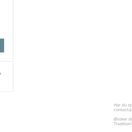
e
Har du s
contact@n
Ønsker d
Tradition