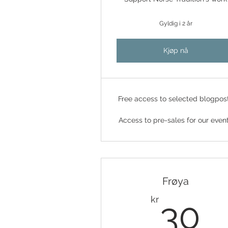
Gyldig i 2 år
Kjøp nå
Free access to selected blogpos
Access to pre-sales for our even
Frøya
3
kr
30