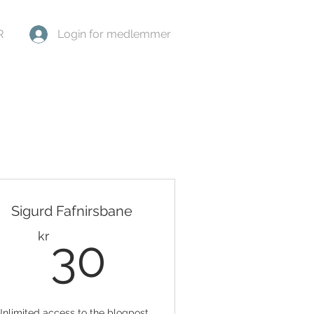
R
Login for medlemmer
Sigurd Fafnirsbane
30kr
kr
30
nlimited access to the blogpost