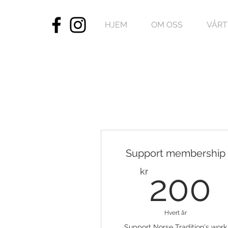
HJEM
OM OSS
VÅRT
Support membership
kr
200
Hvert år
Support Norse Tradition's work