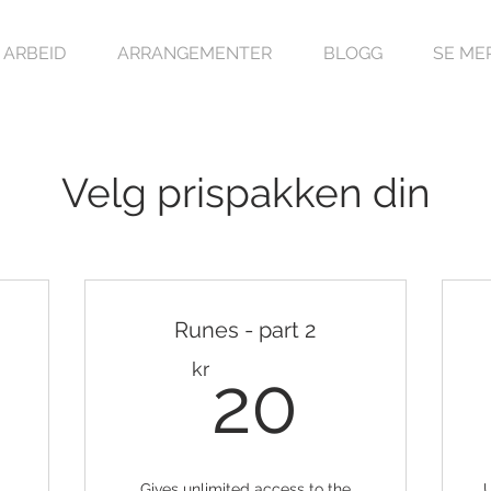
 ARBEID
ARRANGEMENTER
BLOGG
SE ME
Velg prispakken din
Runes - part 2
200kr
20kr
kr
20
Gives unlimited access to the
U