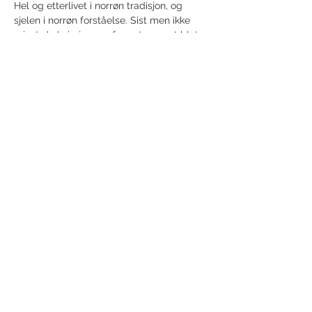
Hel og etterlivet i norrøn tradisjon, og 
sjelen i norrøn forståelse. Sist men ikke 
minst skal vi gjennomføre et norrønt blot: 
et ekte, autentisk rituale, denne gangen 
viet til Odin Allfader. Ett av foredragene 
våre vil derfor også være viet til Odin. 
Som alltid vil blotet avsluttes med…
Vis mer
Del dette arrangementet
Tilgjengelighetserklæring