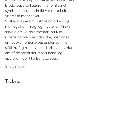
fortolkninger, og inn i vår egen tid der den 
brede populærkulturen har omfavnet 
symbolene som i sin tid var forbeholdt 
ytterst få mennesker.
Vi skal snakke om historie og arkeologi, 
men også om magi og mysterier. Vi skal 
snakke om veldokumentert bruk av 
runene på tvers av tidsaldre, men også 
om udokumenterte påstander som har 
slått kraftig rot i nyere tid. Vi skal snakke 
om både advarsler mot runene, og 
oppfordringer til å benytte seg…
Show more>
Tickets
Sale ended
Ticket type
Billett