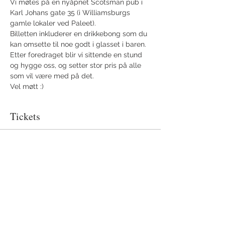
Vi møtes på en nyåpnet Scotsman pub i 
Karl Johans gate 35 (i Williamsburgs 
gamle lokaler ved Paleet).
Billetten inkluderer en drikkebong som du 
kan omsette til noe godt i glasset i baren. 
Etter foredraget blir vi sittende en stund 
og hygge oss, og setter stor pris på alle 
som vil være med på det.
Vel møtt :)
Tickets
Sale ended
Ticket type
Billett
More info
Price