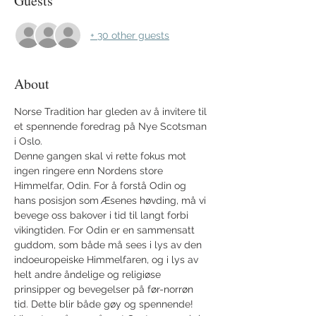
Guests
+ 30 other guests
About
Norse Tradition har gleden av å invitere til 
et spennende foredrag på Nye Scotsman 
i Oslo.
Denne gangen skal vi rette fokus mot 
ingen ringere enn Nordens store 
Himmelfar, Odin. For å forstå Odin og 
hans posisjon som Æsenes høvding, må vi 
bevege oss bakover i tid til langt forbi 
vikingtiden. For Odin er en sammensatt 
guddom, som både må sees i lys av den 
indoeuropeiske Himmelfaren, og i lys av 
helt andre åndelige og religiøse 
prinsipper og bevegelser på før-norrøn 
tid. Dette blir både gøy og spennende!  