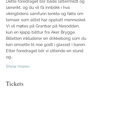
Dette foredraget blir både lattermildt og 
lærerikt, og du vil få innblikk i hva 
vikingtidens samfunn tenkte og følte om 
temaer som alltid har opptatt mennesket. 
Vi vil møtes på Granbar på Nesodden, 
kun en kjapp båttur fra Aker Brygge. 
Billetten inkluderer en drikkebong som du 
kan omsette til noe godt i glasset i baren. 
Etter foredraget blir vi sittende en stund 
og…
Show more>
Tickets
Sale ended
Ticket type
Billett
More info