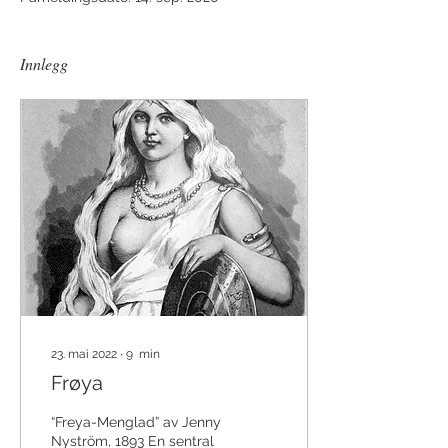
Innlegg
23. mai 2022
∙
9
min
Frøya
“Freya-Menglad” av Jenny
Nyström, 1893 En sentral