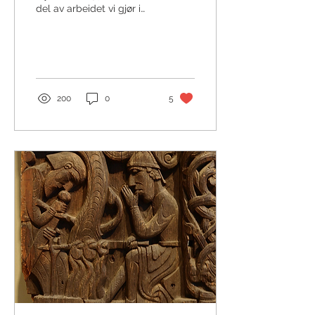
del av arbeidet vi gjør i
Norse Tradition handler
om å spore den norrøne
tradisjonen...
200
0
5