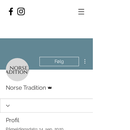
Flere handlinger
Følg
Admin
Norse Tradition
Profil
Påmeldingsdato: 14. sep. 2020